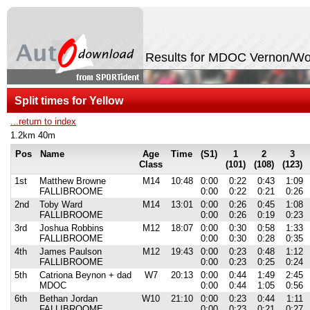
Results for MDOC Vernon/W
Split times for Yellow
...return to index
1.2km 40m
Pos
Name
Age
Time
(S1)
1
2
3
Class
(101)
(108)
(123)
1st
Matthew Browne
M14
10:48
0:00
0:22
0:43
1:09
FALLIBROOME
0:00
0:22
0:21
0:26
2nd
Toby Ward
M14
13:01
0:00
0:26
0:45
1:08
FALLIBROOME
0:00
0:26
0:19
0:23
3rd
Joshua Robbins
M12
18:07
0:00
0:30
0:58
1:33
FALLIBROOME
0:00
0:30
0:28
0:35
4th
James Paulson
M12
19:43
0:00
0:23
0:48
1:12
FALLIBROOME
0:00
0:23
0:25
0:24
5th
Catriona Beynon + dad
W7
20:13
0:00
0:44
1:49
2:45
MDOC
0:00
0:44
1:05
0:56
6th
Bethan Jordan
W10
21:10
0:00
0:23
0:44
1:11
FALLIBROOME
0:00
0:23
0:21
0:27